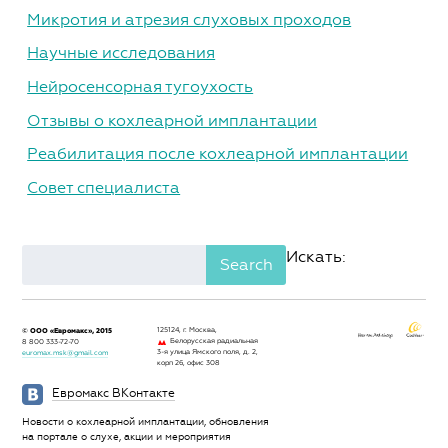
Микротия и атрезия слуховых проходов
Научные исследования
Нейросенсорная тугоухость
Отзывы о кохлеарной имплантации
Реабилитация после кохлеарной имплантации
Совет специалиста
Искать:
Search
© ООО «Евромакс», 2015
125124, г. Москва,
Белорусская радиальная
8 800 333-72-70
3-я улица Ямского поля, д. 2,
euromax.msk@gmail.com
корп 26, офис 308
Евромакс ВКонтакте
Новости о кохлеарной имплантации, обновления
на портале о слухе, акции и мероприятия