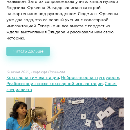
малышом. Зато их сопровождала учительница музыки
Людмила Юрьевна. Эльдар занимается игрой
на фортепиано под руководством Людмилы Юрьевны
уже два года, это её первый ученик с кохлеарной
имплантацией. Теперь они все вместе с гордостью
ждали выступления Эльдара и рассказали нам свою
историю.
Читать дальше
01 июня 2016
,
Надежда Поминова
Кохлеарная имплантация
,
Нейросенсорная тугоухость
,
Реабилитация после кохлеарной имплантации
,
Совет
специалиста