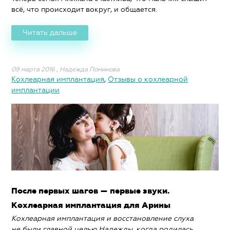
всё, что происходит вокруг, и общается.
Читать дальше
09 марта 2016
,
Надежда Поминова
Кохлеарная имплантация
,
Отзывы о кохлеарной
имплантации
После первых шагов — первые звуки.
Кохлеарная имплантация для Арины
Кохлеарная имплантация и восстановление слуха
не были главной целью Надежды, когда родилась