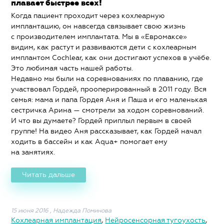
плавает быстрее всех!
Когда пациент проходит через кохлеарную
имплантацию, он навсегда связывает свою жизнь
с производителем имплантата. Мы в «Евромаксе»
видим, как растут и развиваются дети с кохлеарным
имплантом Cochlear, как они достигают успехов в учёбе.
Это любимая часть нашей работы.
Недавно мы были на соревнованиях по плаванию, где
участвовал Гордей, прооперированный в 2011 году. Вся
семья: мама и папа Гордея Аня и Паша и его маленькая
сестричка Арина — смотрели за ходом соревнований.
И что вы думаете? Гордей приплыл первым в своей
группе! На видео Аня рассказывает, как Гордей начал
ходить в бассейн и как Aqua+ помогает ему
на занятиях.
Читать дальше
15 июня 2016
,
Надежда Поминова
Кохлеарная имплантация
,
Нейросенсорная тугоухость
,