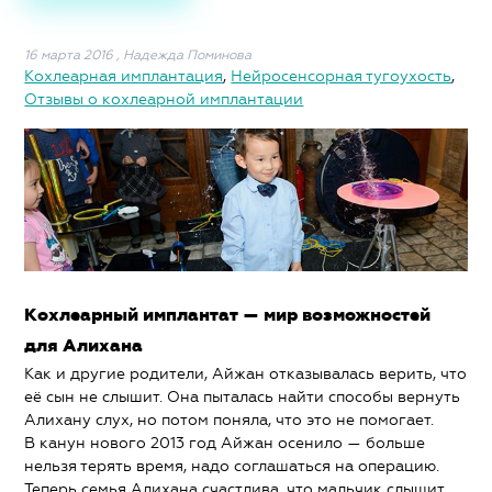
16 марта 2016
,
Надежда Поминова
Кохлеарная имплантация
,
Нейросенсорная тугоухость
,
Отзывы о кохлеарной имплантации
Кохлеарный имплантат — мир возможностей
для Алихана
Как и другие родители, Айжан отказывалась верить, что
её сын не слышит. Она пыталась найти способы вернуть
Алихану слух, но потом поняла, что это не помогает.
В канун нового 2013 год Айжан осенило — больше
нельзя терять время, надо соглашаться на операцию.
Теперь семья Алихана счастлива, что мальчик слышит