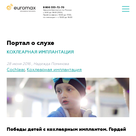
8 800 333-72-70
Звоните бесплатно по России
с 9:00 до 18:00 (МСК)
Приём в офисе с 10:00 до 17:00,
по пятницам — с 10:00 до 16:00
Портал о слухе
КОХЛЕАРНАЯ ИМПЛАНТАЦИЯ
28 июня 2016
,
Надежда Поминова
Cochlear
,
Кохлеарная имплантация
Победы детей с кохлеарным имплантом. Гордей