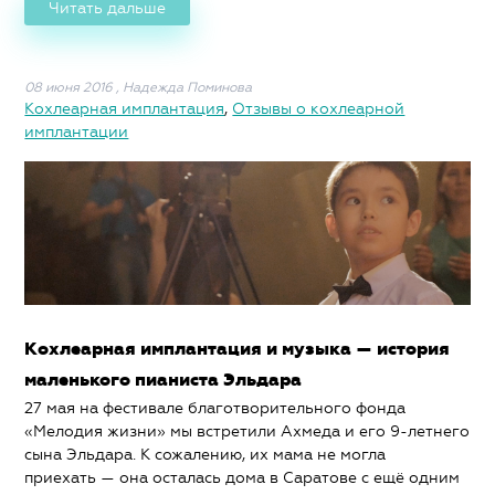
Читать дальше
08 июня 2016
,
Надежда Поминова
Кохлеарная имплантация
,
Отзывы о кохлеарной
имплантации
Кохлеарная имплантация и музыка — история
маленького пианиста Эльдара
27 мая на фестивале благотворительного фонда
«Мелодия жизни» мы встретили Ахмеда и его 9-летнего
сына Эльдара. К сожалению, их мама не могла
приехать — она осталась дома в Саратове с ещё одним