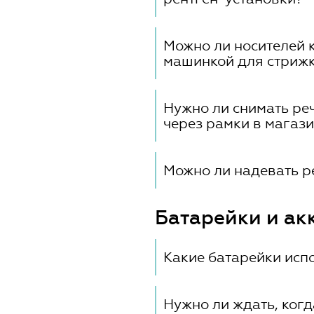
Рентген-установки не мог
в том числе речевому проц
Можно ли носителей 
машинкой для стрижк
Можно
Нужно ли снимать ре
через рамки в магази
Металлодетекторы и устр
электромагнитные поля, в
Можно ли надевать р
имплантата может слышать
Нет, не рекомендуется.
процессор лучше выключат
Батарейки и ак
вы носите имплантируемое
Какие батарейки исп
Мы можем рекомендовать т
процессоров, в качестве 
Нужно ли ждать, ког