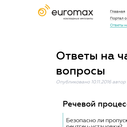
Главная
Портал о
Ответы н
Ответы на ч
вопросы
Опубликовано
10.11.2016
автор
Речевой процес
Безопасно ли пропус
рентген-установки?