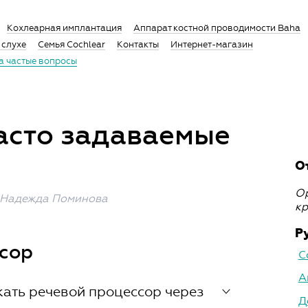
Кохлеарная имплантация
Аппарат костной проводимости Baha
 слухе
Семья Cochlear
Контакты
Интернет-магазин
а частые вопросы
асто задаваемые
О
Ор
Надежда Поминова
кр
Р
сор
C
А
кать речевой процессор через
Д