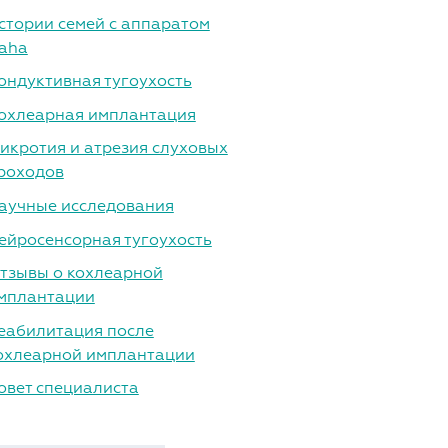
стории семей с аппаратом
aha
ондуктивная тугоухость
охлеарная имплантация
икротия и атрезия слуховых
роходов
аучные исследования
ейросенсорная тугоухость
тзывы о кохлеарной
мплантации
еабилитация после
охлеарной имплантации
овет специалиста