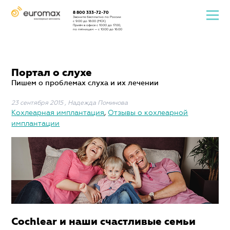
8 800 333-72-70
Звоните бесплатно по России
с 9:00 до 18:00 (МСК)
Приём в офисе с 10:00 до 17:00,
по пятницам — с 10:00 до 16:00
Портал о слухе
Пишем о проблемах слуха и их лечении
23 сентября 2015
,
Надежда Поминова
Кохлеарная имплантация
,
Отзывы о кохлеарной
имплантации
Cochlear и наши счастливые семьи