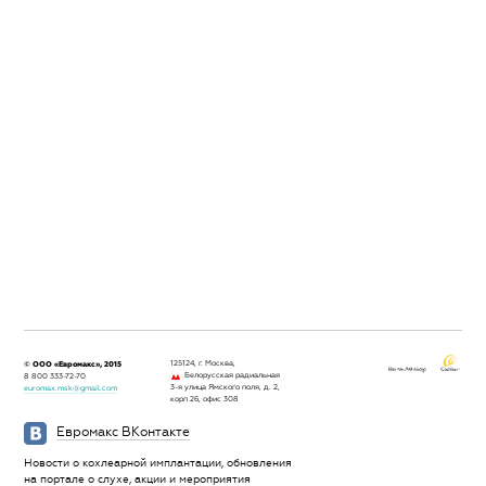
© ООО «Евромакс», 2015
125124, г. Москва,
Белорусская радиальная
8 800 333-72-70
3-я улица Ямского поля, д. 2,
euromax.msk@gmail.com
корп 26, офис 308
Евромакс ВКонтакте
Новости о кохлеарной имплантации, обновления
на портале о слухе, акции и мероприятия