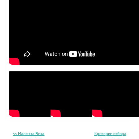
<< Малютка Вика
Критерии отбора