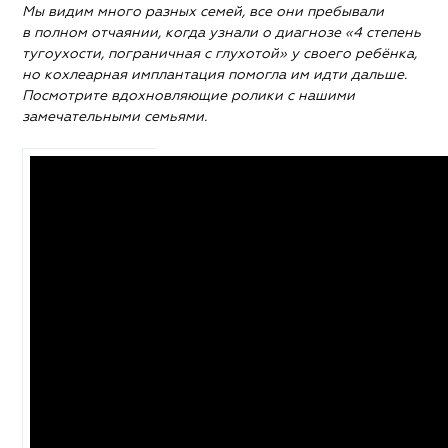
Мы видим много разных семей, все они пребывали
в полном отчаянии, когда узнали о диагнозе «4 степень
тугоухости, пограничная с глухотой» у своего ребёнка,
но кохлеарная имплантация помогла им идти дальше.
Посмотрите вдохновляющие ролики с нашими
замечательными семьями.