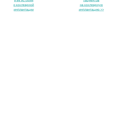
и её история
пациентов
о кохлеарной
на кохлеарную
имплантации
имплантацию >>